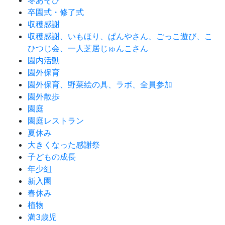
冬あそび
卒園式・修了式
収穫感謝
収穫感謝、いもほり、ぱんやさん、ごっこ遊び、こ
ひつじ会、一人芝居じゅんこさん
園内活動
園外保育
園外保育、野菜絵の具、ラボ、全員参加
園外散歩
園庭
園庭レストラン
夏休み
大きくなった感謝祭
子どもの成長
年少組
新入園
春休み
植物
満3歳児