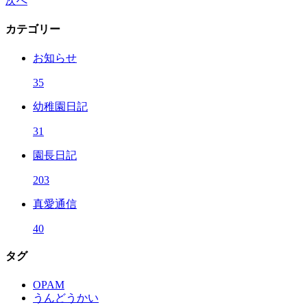
次へ
カテゴリー
お知らせ
35
幼稚園日記
31
園長日記
203
真愛通信
40
タグ
OPAM
うんどうかい