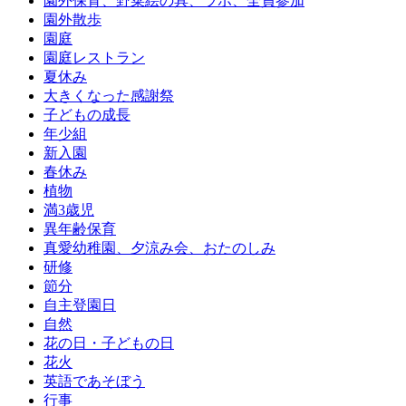
園外保育、野菜絵の具、ラボ、全員参加
園外散歩
園庭
園庭レストラン
夏休み
大きくなった感謝祭
子どもの成長
年少組
新入園
春休み
植物
満3歳児
異年齢保育
真愛幼稚園、夕涼み会、おたのしみ
研修
節分
自主登園日
自然
花の日・子どもの日
花火
英語であそぼう
行事