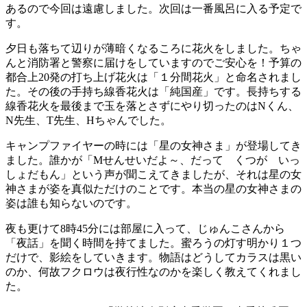
あるので今回は遠慮しました。次回は一番風呂に入る予定で
す。
夕日も落ちて辺りが薄暗くなるころに花火をしました。ちゃ
んと消防署と警察に届けをしていますのでご安心を！予算の
都合上20発の打ち上げ花火は「１分間花火」と命名されまし
た。その後の手持ち線香花火は「純国産」です。長持ちする
線香花火を最後まで玉を落とさずにやり切ったのはNくん、
N先生、T先生、Hちゃんでした。
キャンプファイヤーの時には「星の女神さま」が登場してき
ました。誰かが「Mせんせいだよ～、だって くつが いっ
しょだもん」という声が聞こえてきましたが、それは星の女
神さまが姿を真似ただけのことです。本当の星の女神さまの
姿は誰も知らないのです。
夜も更けて8時45分には部屋に入って、じゅんこさんから
「夜話」を聞く時間を持てました。蜜ろうの灯す明かり１つ
だけで、影絵をしていきます。物語はどうしてカラスは黒い
のか、何故フクロウは夜行性なのかを楽しく教えてくれまし
た。