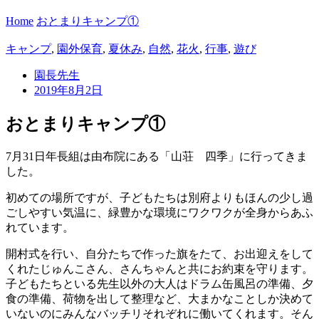
Home
おとまりキャンプ①
キャンプ
,
園外保育
,
夏休み
,
自然
,
花火
,
行事
,
遊び
園長先生
2019年8月2日
おとまりキャンプ①
7月31日年長組は由布院にある「山荘 四季」に行ってきま
した。
初めての場所ですが、子どもたちは別府よりもほんの少し過
ごしやすい気温に、緑豊かな環境にワクワクが全身からあふ
れています。
開村式を行い、自分たちで作った旗をたて、お出迎えをして
くれたじゅんこさん、さんちゃんと共にお約束を守ります。
子どもたちといる先生以外の大人はドラム缶風呂の準備、夕
食の準備、荷物を出して整理など、大まかなことしか決めて
いないのにみんなバッチリそれぞれに働いてくれます。そん