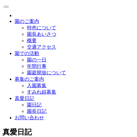
園のご案内
特色について
園長あいさつ
概要
交通アクセス
園での活動
園の一日
年間行事
園庭開放について
募集のご案内
入園募集
すみれ組募集
真愛日記
園日記
園長日記
お問い合わせ
真愛日記