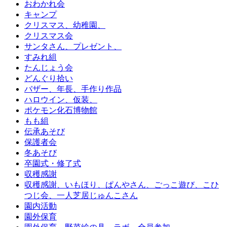
おわかれ会
キャンプ
クリスマス、幼稚園、
クリスマス会
サンタさん、プレゼント、
すみれ組
たんじょう会
どんぐり拾い
バザー、年長、手作り作品
ハロウイン、仮装、
ポケモン化石博物館
もも組
伝承あそび
保護者会
冬あそび
卒園式・修了式
収穫感謝
収穫感謝、いもほり、ぱんやさん、ごっこ遊び、こひ
つじ会、一人芝居じゅんこさん
園内活動
園外保育