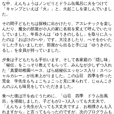
な中、えんちょうはノンビリとドラム缶風呂に火をつけて
「キャンプといえば『火』」と、火起こしを楽しんでいまし
た。
その間子どもたちは探検に出かけたり、アスレチックを楽し
んだり、魔女の部屋が小人の家に名前を変えて呼んでいたり
していました。年長さんは「ゆうきのしるし」を取りに入っ
たのは「おばけのへや」です。大泣きしたり、べそをかいた
りした子もいましたが、部屋から出ると手には「ゆうきのし
るし」を全員が持っていました。
夕食は子どもたちも手伝います。そして各家庭の「隠し味」
「秘伝」をこっそり教えてもらって、みんなが少しずつ入れ
た「真愛幼稚園ベース、ばら組秘伝エッセンス入り：スペシ
ャルカレー」が出来上がりました。この山荘 四季を作った
荒金 学先生もちょこちょこっと見に来られて、じゅんこさ
んのぶんも味見をしていただきました。
食べた後は汗をぬぐうために、「山荘 四季 ドラム缶風
呂」を堪能しました。子どもが2～3人入っても大丈夫で。
「えんちょう先生が入っても大丈夫ですよ、お相撲さんも入
れますから」と言ってもらったのですが、次のプログラムも