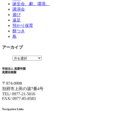
誕生会、劇、環境、
講演会
遊び
遠足
預かり保育
餅つき
鳥
アーカイブ
学校法人 真愛学園
真愛幼稚園
〒874-0908
別府市上田の湯7番4号
TEL/ 0977-21-5016
FAX/ 0977-85-8583
Navigation Links