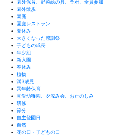
園外保育、野菜絵の具、ラボ、全員参加
園外散歩
園庭
園庭レストラン
夏休み
大きくなった感謝祭
子どもの成長
年少組
新入園
春休み
植物
満3歳児
異年齢保育
真愛幼稚園、夕涼み会、おたのしみ
研修
節分
自主登園日
自然
花の日・子どもの日