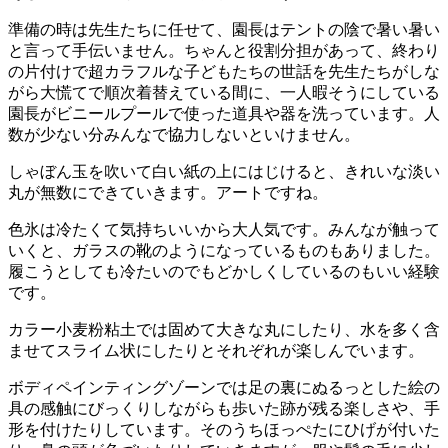
準備の時は先生たちに任せて、園長はテントの陰で暑い暑い
と言って手伝いません。ちゃんと役割分担があって、終わり
の片付けで超カラフルな子どもたちの世話を先生たちがしな
がら大慌てで順次着替えている間に、一人暇そうにしている
園長がビニールプールで使った道具や器を洗っています。人
数が少ない分みんなで協力しないといけません。
しゃぼん玉を吹いて白い紙の上にはじけると、きれいな淡い
丸が無数にできていきます。アートですね。
色氷は冷たくて気持ちいいから大人気です。みんなが触って
いくと、ガラスの靴のようになっているものもありました。
履こうとしても冷たいのでもどかしくしているのもいい経験
です。
カラー小麦粉粘土では固めて大きな丸にしたり、水を多く含
ませてスライム状にしたりとそれぞれが楽しんでいます。
ボディペインティングゾーンでは足の裏にぬるっとした絵の
具の感触にびっくりしながらも歩いた跡が残る楽しさや、手
形を付けたりしています。そのうちほっぺたにひげが付いた