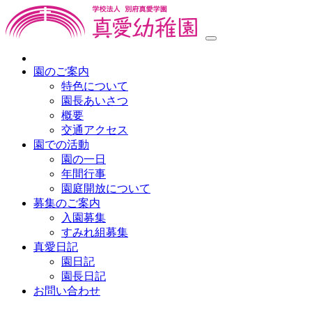
園のご案内
特色について
園長あいさつ
概要
交通アクセス
園での活動
園の一日
年間行事
園庭開放について
募集のご案内
入園募集
すみれ組募集
真愛日記
園日記
園長日記
お問い合わせ