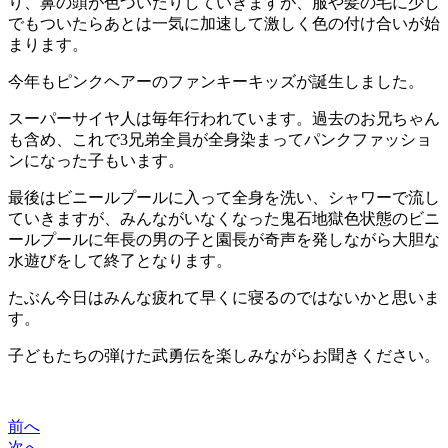
り、鼻の頭が色づいたりしていきますが、服や髪の毛に少し
でもついたらあとは一気に加速して激しく色の付け合いが始
まります。
今年もピンクヘアーのファンキーキッズが誕生しました。
スーパーサイヤ人は毎年行われています。過去のお兄ちゃん
も含め、これで3兄弟全員が全身染まってパンクファッショ
ンになった子もいます。
最後はビニールプールに入って全身を洗い、シャワーで流し
ていきますが、みんながいなくなった鬼石地獄色状態のビニ
ールプールに年長の男の子と園長が奇声を発しながら大胆な
水遊びをして終了となります。
たぶん今日はみんな疲れて早くに寝るのではないかと思いま
す。
子どもたちの弾けた武勇伝を楽しみながらお聞きください。
前へ
次へ