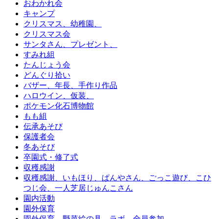
おわかれ会
キャンプ
クリスマス、幼稚園、
クリスマス会
サンタさん、プレゼント、
すみれ組
たんじょう会
どんぐり拾い
バザー、年長、手作り作品
ハロウイン、仮装、
ポケモン化石博物館
もも組
伝承あそび
保護者会
冬あそび
卒園式・修了式
収穫感謝
収穫感謝、いもほり、ぱんやさん、ごっこ遊び、こひ
つじ会、一人芝居じゅんこさん
園内活動
園外保育
園外保育、野菜絵の具、ラボ、全員参加