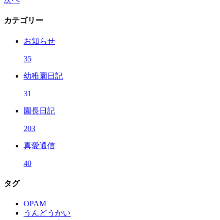
カテゴリー
お知らせ
35
幼稚園日記
31
園長日記
203
真愛通信
40
タグ
OPAM
うんどうかい