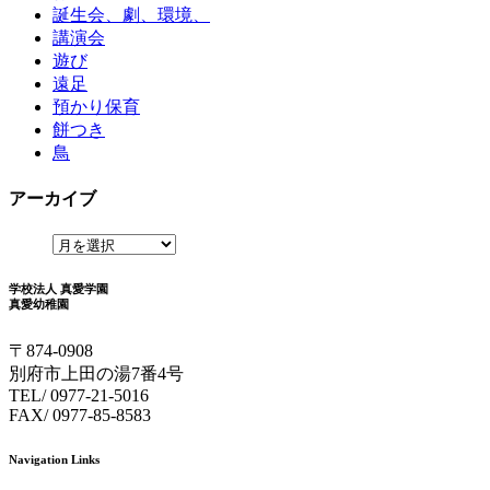
誕生会、劇、環境、
講演会
遊び
遠足
預かり保育
餅つき
鳥
アーカイブ
学校法人 真愛学園
真愛幼稚園
〒874-0908
別府市上田の湯7番4号
TEL/ 0977-21-5016
FAX/ 0977-85-8583
Navigation Links