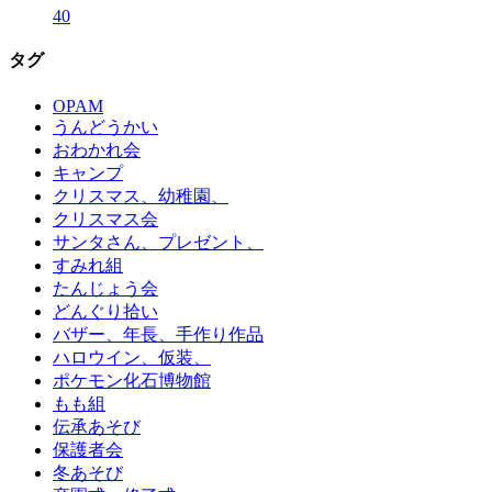
40
タグ
OPAM
うんどうかい
おわかれ会
キャンプ
クリスマス、幼稚園、
クリスマス会
サンタさん、プレゼント、
すみれ組
たんじょう会
どんぐり拾い
バザー、年長、手作り作品
ハロウイン、仮装、
ポケモン化石博物館
もも組
伝承あそび
保護者会
冬あそび