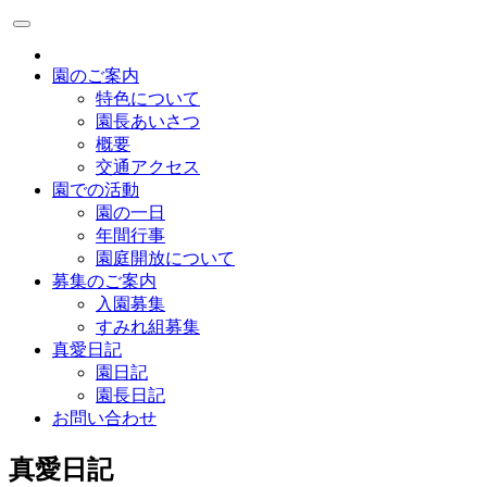
園のご案内
特色について
園長あいさつ
概要
交通アクセス
園での活動
園の一日
年間行事
園庭開放について
募集のご案内
入園募集
すみれ組募集
真愛日記
園日記
園長日記
お問い合わせ
真愛日記