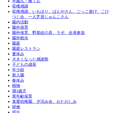
卒園式・修了式
収穫感謝
収穫感謝、いもほり、ぱんやさん、ごっこ遊び、こひ
つじ会、一人芝居じゅんこさん
園内活動
園外保育
園外保育、野菜絵の具、ラボ、全員参加
園外散歩
園庭
園庭レストラン
夏休み
大きくなった感謝祭
子どもの成長
年少組
新入園
春休み
植物
満3歳児
異年齢保育
真愛幼稚園、夕涼み会、おたのしみ
研修
節分