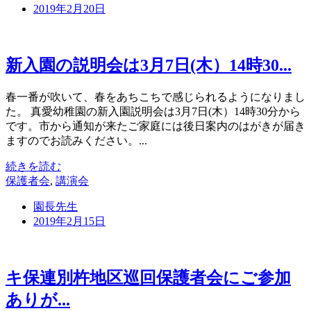
2019年2月20日
新入園の説明会は3月7日(木）14時30...
春一番が吹いて、春をあちこちで感じられるようになりまし
た。 真愛幼稚園の新入園説明会は3月7日(木）14時30分から
です。市から通知が来たご家庭には後日案内のはがきが届き
ますのでお読みください。...
続きを読む
保護者会
,
講演会
園長先生
2019年2月15日
キ保連別杵地区巡回保護者会にご参加
ありが...