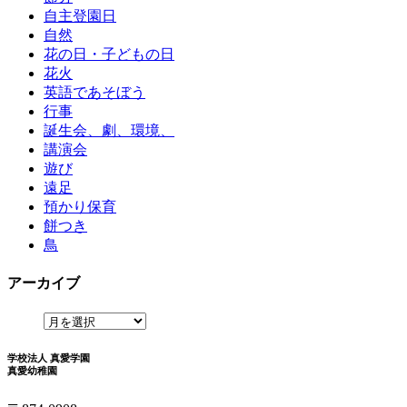
自主登園日
自然
花の日・子どもの日
花火
英語であそぼう
行事
誕生会、劇、環境、
講演会
遊び
遠足
預かり保育
餅つき
鳥
アーカイブ
学校法人 真愛学園
真愛幼稚園