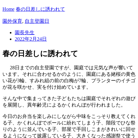
Home
春の日差しに誘われて
園外保育
,
自主登園日
園長先生
2022年2月24日
春の日差しに誘われて
28日までの自主登園ですが、園庭では元気な声が響いて
います。それに合わせるかのように、園庭にある姥桜の黄色
い花が3輪、すみれ組の前の白梅が7輪、プランターのイチゴ
が花を咲かせ、実を付け始めています。
そんな中で集まってきた子どもたちは園庭でそれぞれの遊び
を展開し、異年齢児によるかくれんぼが行われました。
今日のお弁当を楽しみにしながら中味をこっそり教えてくれ
る子、かくれんぼでボールに紛れてしまう子、階段でひな祭
りのように並んでいる子、部屋で手回しこまがきれいに回せ
るようになって披露している子、大きくなった感謝祭で使う