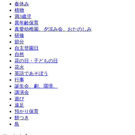
春休み
植物
満3歳児
異年齢保育
真愛幼稚園、夕涼み会、おたのしみ
研修
節分
自主登園日
自然
花の日・子どもの日
花火
英語であそぼう
行事
誕生会、劇、環境、
講演会
遊び
遠足
預かり保育
餅つき
鳥