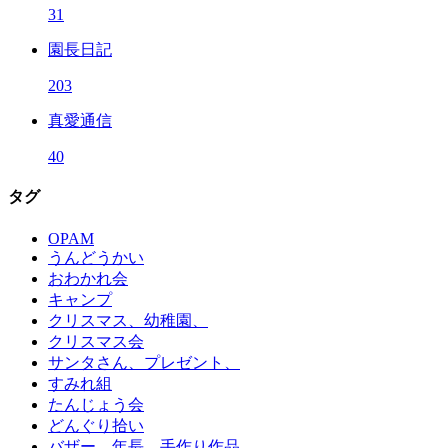
31
園長日記
203
真愛通信
40
タグ
OPAM
うんどうかい
おわかれ会
キャンプ
クリスマス、幼稚園、
クリスマス会
サンタさん、プレゼント、
すみれ組
たんじょう会
どんぐり拾い
バザー、年長、手作り作品