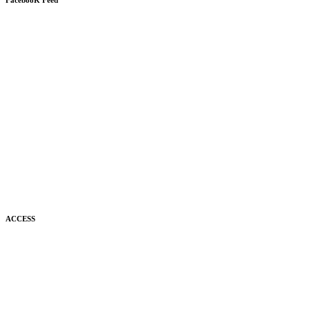
FacebooK Feed
ACCESS