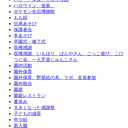
ハロウイン、仮装、
ポケモン化石博物館
もも組
伝承あそび
保護者会
冬あそび
卒園式・修了式
収穫感謝
収穫感謝、いもほり、ぱんやさん、ごっこ遊び、こひ
つじ会、一人芝居じゅんこさん
園内活動
園外保育
園外保育、野菜絵の具、ラボ、全員参加
園外散歩
園庭
園庭レストラン
夏休み
大きくなった感謝祭
子どもの成長
年少組
新入園