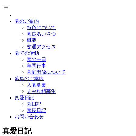
園のご案内
特色について
園長あいさつ
概要
交通アクセス
園での活動
園の一日
年間行事
園庭開放について
募集のご案内
入園募集
すみれ組募集
真愛日記
園日記
園長日記
お問い合わせ
真愛日記