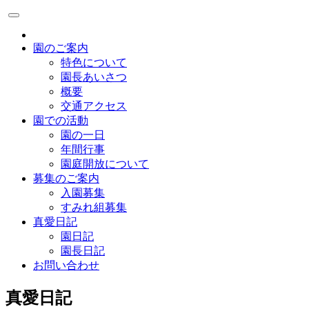
園のご案内
特色について
園長あいさつ
概要
交通アクセス
園での活動
園の一日
年間行事
園庭開放について
募集のご案内
入園募集
すみれ組募集
真愛日記
園日記
園長日記
お問い合わせ
真愛日記