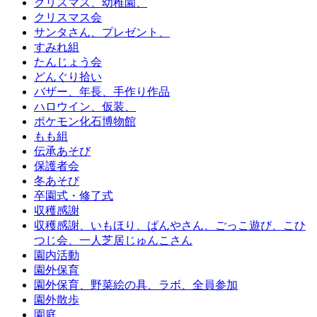
クリスマス、幼稚園、
クリスマス会
サンタさん、プレゼント、
すみれ組
たんじょう会
どんぐり拾い
バザー、年長、手作り作品
ハロウイン、仮装、
ポケモン化石博物館
もも組
伝承あそび
保護者会
冬あそび
卒園式・修了式
収穫感謝
収穫感謝、いもほり、ぱんやさん、ごっこ遊び、こひ
つじ会、一人芝居じゅんこさん
園内活動
園外保育
園外保育、野菜絵の具、ラボ、全員参加
園外散歩
園庭