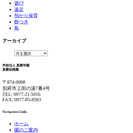
遊び
遠足
預かり保育
餅つき
鳥
アーカイブ
学校法人 真愛学園
真愛幼稚園
〒874-0908
別府市上田の湯7番4号
TEL/ 0977-21-5016
FAX/ 0977-85-8583
Navigation Links
ホーム
園のご案内