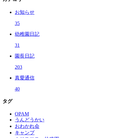
お知らせ
35
幼稚園日記
31
園長日記
203
真愛通信
40
タグ
OPAM
うんどうかい
おわかれ会
キャンプ