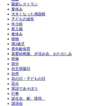
園庭レストラン
夏休み
大きくなった感謝祭
子どもの成長
年少組
新入園
春休み
植物
満3歳児
異年齢保育
真愛幼稚園、夕涼み会、おたのしみ
研修
節分
自主登園日
自然
花の日・子どもの日
花火
英語であそぼう
行事
誕生会、劇、環境、
講演会