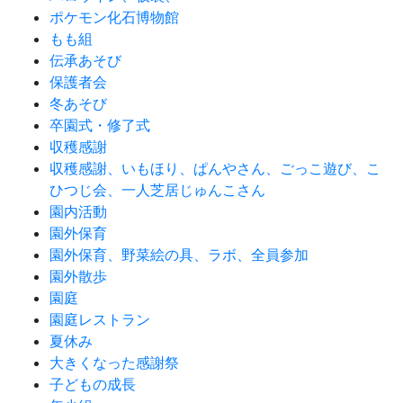
ポケモン化石博物館
もも組
伝承あそび
保護者会
冬あそび
卒園式・修了式
収穫感謝
収穫感謝、いもほり、ぱんやさん、ごっこ遊び、こ
ひつじ会、一人芝居じゅんこさん
園内活動
園外保育
園外保育、野菜絵の具、ラボ、全員参加
園外散歩
園庭
園庭レストラン
夏休み
大きくなった感謝祭
子どもの成長