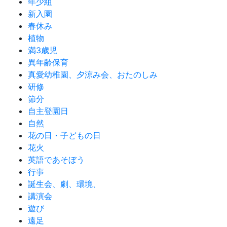
年少組
新入園
春休み
植物
満3歳児
異年齢保育
真愛幼稚園、夕涼み会、おたのしみ
研修
節分
自主登園日
自然
花の日・子どもの日
花火
英語であそぼう
行事
誕生会、劇、環境、
講演会
遊び
遠足