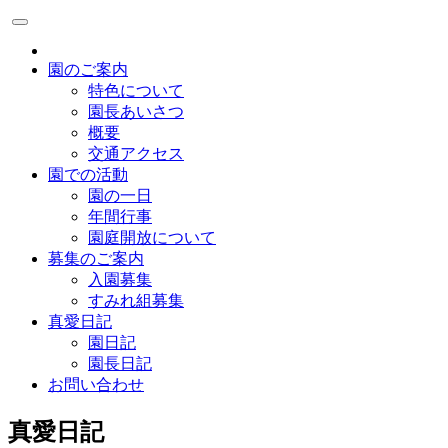
園のご案内
特色について
園長あいさつ
概要
交通アクセス
園での活動
園の一日
年間行事
園庭開放について
募集のご案内
入園募集
すみれ組募集
真愛日記
園日記
園長日記
お問い合わせ
真愛日記