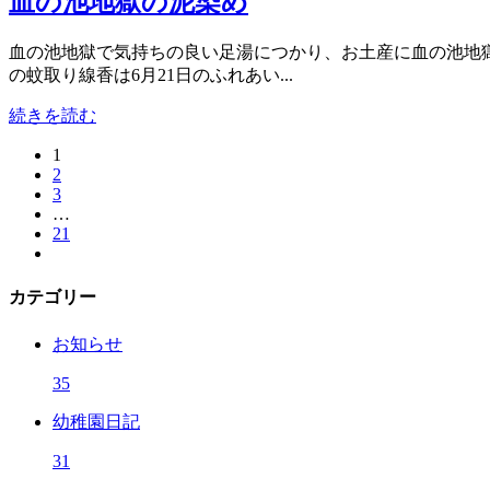
血の池地獄の泥染め
血の池地獄で気持ちの良い足湯につかり、お土産に血の池地
の蚊取り線香は6月21日のふれあい...
続きを読む
1
2
3
…
21
カテゴリー
お知らせ
35
幼稚園日記
31